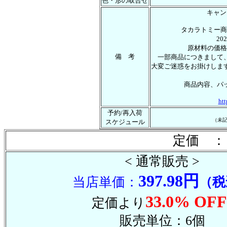
色・形の取合せ
キャン
タカラトミー商
2
原材料の価格
備 考
一部商品につきまして
大変ご迷惑をお掛けしま
商品内容、パ
htt
予約/再入荷
（未
スケジュール
定価 ：
< 通常販売 >
397.98円
当店単価：
（税
33.0% OFF
定価より
販売単位：6個