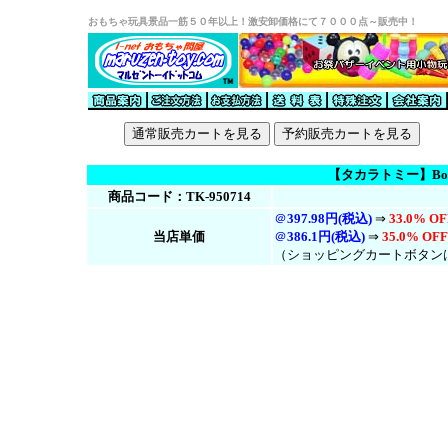
おもちゃ玩具景品一筋５０年以上！激安卸価格にて７０００点～販売中！
【タカラトミー】Box
商品コード：TK-950714
＠
397.98円(税込)
⇒
33.0% OF
当店単価
＠
386.1円(税
込
)
⇒
35.0% OFF
（ショッピングカートボタン