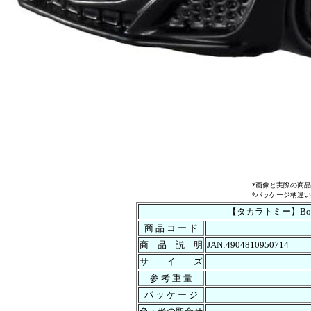
*画像と実際の商
*パッケージ柄違
【タカラトミー】Box
商 品 コ ー ド
商 品 説 明
JAN:4904810950714
サ イ ズ
参 考 重 量
パ ッ ケ ー ジ