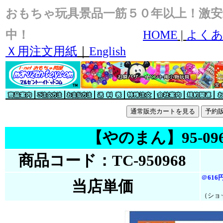
おもちゃ玩具景品一筋５０年以上！激安
中！
HOME
|
よくあ
Ｘ用注文用紙
｜
English
【やのまん】95-096ｶｰ
商品コード：TC-950968
＠
616
当店単価
（ショ