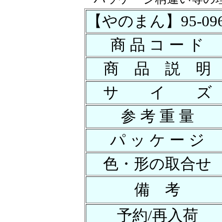
【やのまん】95-096ｶｰ
商 品 コ ー ド
商 品 説 明
サ イ ズ
参 考 重 量
パ ッ ケ ー ジ
色・形の取合せ
備 考
予約/再入荷