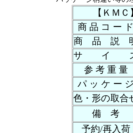
【ＫＭＣ】ﾊ
商 品 コ ー 
商 品 説 
サ イ 
参 考 重 量
パ ッ ケ ー 
色・形の取合
備 考
予約/再入荷