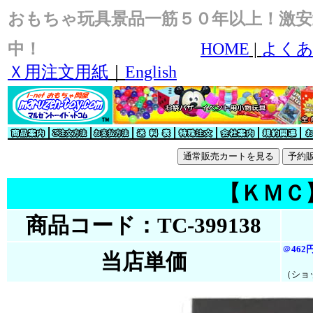
おもちゃ玩具景品一筋５０年以上！激安
中！
HOME
|
よくあ
Ｘ用注文用紙
｜
English
【ＫＭＣ】ﾊ
商品コード：TC-399138
＠
462
当店単価
（ショ